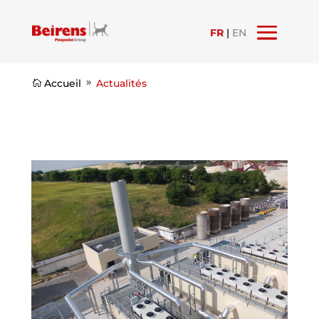
FR
|
EN
Accueil
Actualités

9