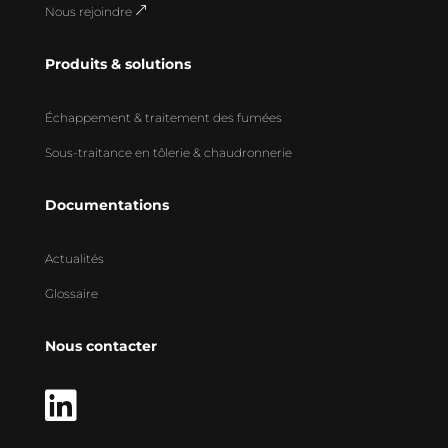
Nous rejoindre
&
Produits & solutions
Échappement & traitement des fumées
Sous-traitance en tôlerie & chaudronnerie
Documentations
Actualités
Glossaire
Nous contacter
