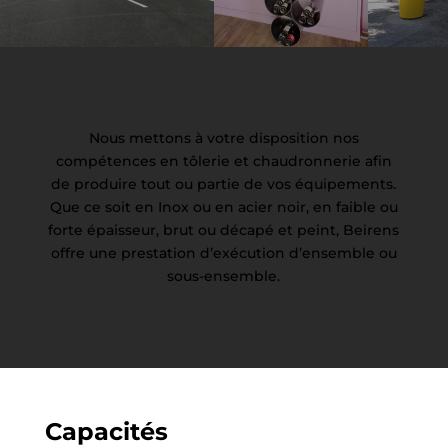
Nous mettons à votre disposition nos
compétences en tôlerie et chaudronnerie afin
de produire tout ou partie de vos équipements.
Que ce soit en Inox ou en acier noir, en faible ou
forte épaisseur, brut ou décapé et peint, Beirens
offre une prestation d’exécution d’ensemble ou
sous-ensemble.
Capacités