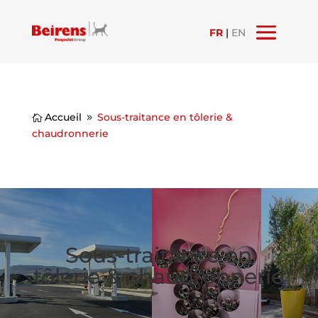
FR
|
EN
Accueil
Sous-traitance en tôlerie &

9
chaudronnerie
Sous-traitance en
tôlerie & chaudronnerie