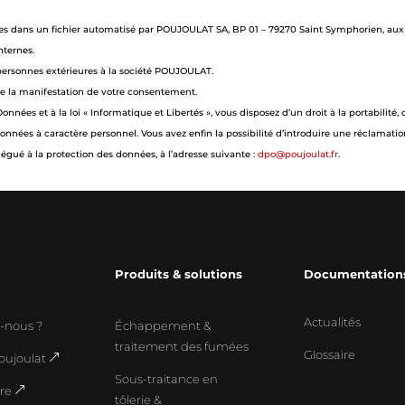
rées dans un fichier automatisé par POUJOULAT SA, BP 01 – 79270 Saint Symphorien, aux f
nternes.
 personnes extérieures à la société POUJOULAT.
de la manifestation de votre consentement.
s et à la loi « Informatique et Libertés », vous disposez d’un droit à la portabilité, d
onnées à caractère personnel. Vous avez enfin la possibilité d’introduire une réclamatio
légué à la protection des données, à l’adresse suivante :
dpo@poujoulat.fr
.
Produits & solutions
Documentation
Actualités
-nous ?
Échappement &
traitement des fumées
Glossaire
oujoulat
&
Sous-traitance en
dre
&
tôlerie &