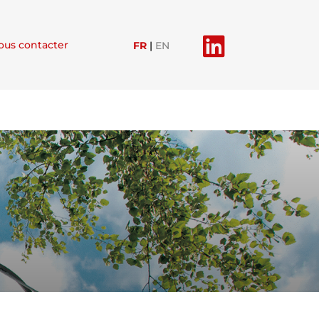

ous contacter
FR
|
EN