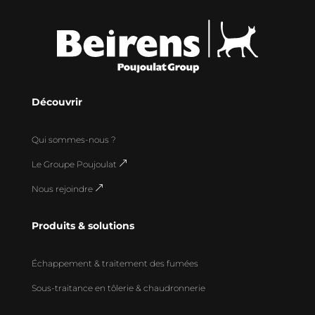
Découvrir
Qui sommes-nous ?
Le Groupe Poujoulat
&
Nous rejoindre
&
Produits & solutions
Échappement & traitement des fumées
Sous-traitance en tôlerie & chaudronnerie