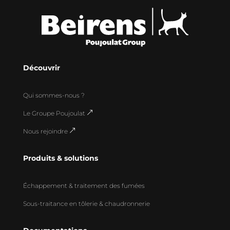
Découvrir
Qui sommes-nous ?
Le Groupe Poujoulat
&
Nous rejoindre
&
Produits & solutions
Échappement & traitement des fumées
Sous-traitance en tôlerie & chaudronnerie